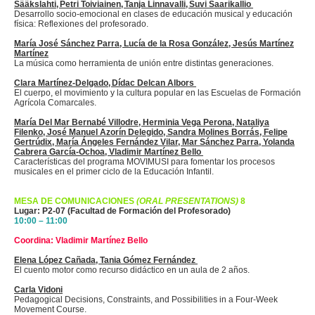
Sääkslahti
, Petri
Toiviainen
,
Tanja
Linnavalli
,
Suvi
Saarikallio
Desarrollo
socio-emocional
en clases de educación musical y educación
física: Reflexiones del profesorado.
María José Sánchez Parra, Lucía de la Rosa González, Jesús Martínez
Martínez
La música como herramienta de unión entre distintas generaciones.
Clara Martínez-Delgado,
Dídac
Delcan
Albors
El cuerpo, el movimiento y la cultura popular en las Escuelas de Formación
Agrícola Comarcales.
María Del Mar Bernabé
Villodre
, Herminia Vega Perona, Nataliya
Filenko, José Manuel Azorín
Delegido
, Sandra Molines
Borrás
, Felipe
Gertrúdix
, María Ángeles Fernández Vilar, Mar Sánchez Parra, Yolanda
Cabrera García-Ochoa, Vladimir Martínez Bello
Características del programa MOVIMUSI para fomentar los procesos
musicales en el primer ciclo de la Educación Infantil.
MESA DE COMUNICACIONES
(ORAL PRESENTATIONS)
8
Lugar: P2-07 (Facultad de Formación del Profesorado)
10:00 – 11:00
Coordina: Vladimir Martínez Bello
Elena López Cañada, Tania Gómez Fernández
El cuento motor como recurso didáctico en un aula de 2 años.
Carla Vidoni
Pedagogical Decisions, Constraints, and Possibilities in a Four-Week
Movement Course.