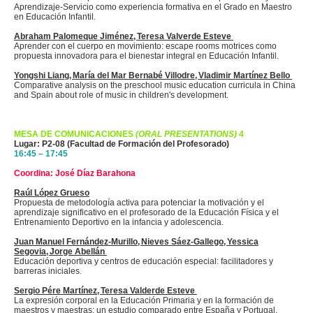
Aprendizaje-Servicio como experiencia formativa en el Grado en Maestro
en Educación Infantil.
Abraham Palomeque Jiménez, Teresa Valverde Esteve
Aprender con el cuerpo en movimiento: escape
rooms
motrices como
propuesta innovadora para el bienestar integral en Educación Infantil.
Yongshi
Liang
, María del Mar Bernabé
Villodre
, Vladimir Martínez Bello
Comparative analysis on the preschool music education curricula in China
and Spain about role of music in children's development.
MESA DE COMUNICACIONES
(ORAL PRESENTATIONS)
4
Lugar: P2-08 (Facultad de Formación del Profesorado)
16:45 – 17:45
Coordina: José Díaz Barahona
Raúl López Grueso
Propuesta de metodología activa para potenciar la motivación y el
aprendizaje significativo en el profesorado de la Educación Física y el
Entrenamiento Deportivo en la infancia y adolescencia.
Juan Manuel Fernández-Murillo, Nieves Sáez-
Gallego
,
Yessica
Segovia, Jorge Abellán
Educación deportiva y centros de educación especial: facilitadores y
barreras iniciales.
Sergio
Pére
Martínez, Teresa
Valderde
Esteve
La expresión corporal en la Educación Primaria y en la formación de
maestros y maestras
: un estudio comparado entre España y Portugal.