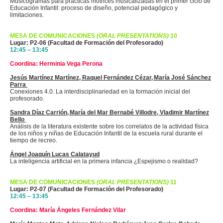
Musicogramas para prácticas motrices musicalizadas en el primer ciclo de
Educación Infantil: proceso de diseño, potencial pedagógico y
limitaciones.
MESA DE COMUNICACIONES
(ORAL PRESENTATIONS)
10
Lugar: P2-06 (Facultad de Formación del Profesorado)
12:45 – 13:45
Coordina: Herminia Vega Perona
Jesús Martínez Martínez, Raquel Fernández Cézar, María José Sánchez
Parra
Conexiones 4.0. La interdisciplinariedad en la formación inicial del
profesorado.
Sandra Díaz Carrión, María del Mar Bernabé Villodre, Vladimir Martínez
Bello
Análisis de la literatura existente sobre los correlatos de la actividad física
de los niños y niñas de Educación Infantil de la escuela rural durante el
tiempo de recreo.
Ángel Joaquín Lucas Calatayud
La inteligencia artificial en la primera infancia ¿Espejismo o realidad?
MESA DE COMUNICACIONES
(ORAL PRESENTATIONS)
11
Lugar: P2-07 (Facultad de Formación del Profesorado)
12:45 – 13:45
Coordina: María Ángeles Fernández Vilar