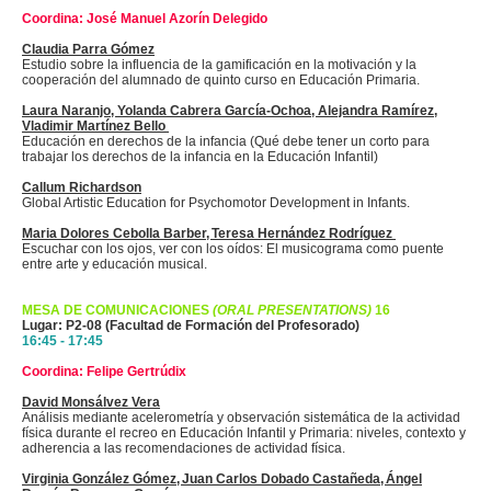
Coordina: José Manuel Azorín
Delegido
Claudia Parra Gómez
Estudio sobre la influencia de la gamificación en la motivación y la
cooperación del alumnado de quinto curso en Educación Primaria.
Laura Naranjo, Yolanda Cabrera García-Ochoa, Alejandra Ramírez,
Vladimir Martínez Bello
Educación en derechos de la infancia (Qué debe tener un corto para
trabajar los derechos de la infancia en la Educación Infantil)
Callum Richardson
Global Artistic Education for Psychomotor Development in Infants.
Maria Dolores Cebolla Barber, Teresa Hernández Rodríguez
Escuchar con los ojos, ver con los oídos:
El musicograma
como puente
entre arte y educación musical.
MESA DE COMUNICACIONES
(ORAL PRESENTATIONS)
16
Lugar: P2-08 (Facultad de Formación del Profesorado)
16:45 - 17:45
Coordina: Felipe Gertrúdix
David Monsálvez Vera
Análisis mediante
acelerometría
y observación sistemática de la actividad
física durante el recreo en Educación Infantil y Primaria: niveles, contexto y
adherencia a las recomendaciones de actividad física.
Virginia González Gómez, Juan Carlos
Dobado
Castañeda, Ángel