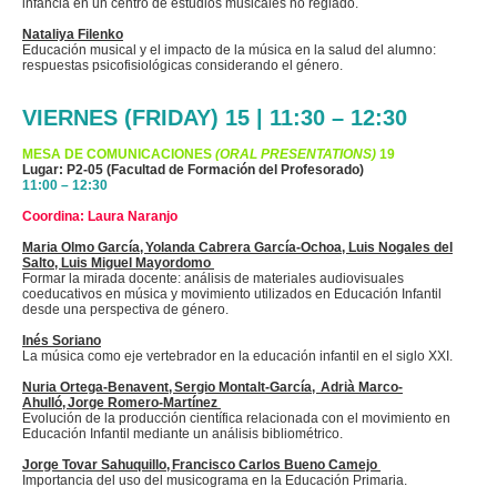
infancia en un centro de estudios musicales no reglado.
Nataliya Filenko
Educación musical y el impacto de la música en la salud del alumno:
respuestas psicofisiológicas considerando el género.
VIERNES (FRIDAY) 15 | 11:30 – 12:30
MESA DE COMUNICACIONES
(ORAL PRESENTATIONS)
19
Lugar: P2-05 (Facultad de Formación del Profesorado)
11:00 – 12:30
Coordina: Laura Naranjo
Maria Olmo García, Yolanda Cabrera García-Ochoa, Luis Nogales del
Salto, Luis Miguel Mayordomo
Formar la mirada docente: análisis de materiales audiovisuales
coeducativos en música y movimiento utilizados en Educación Infantil
desde una perspectiva de género.
Inés Soriano
La música como eje vertebrador en la educación infantil en el siglo XXI.
Nuria Ortega-Benavent, Sergio
Montalt
-
García, Adrià
Marco-
Ahulló
, Jorge Romero-Martínez
Evolución de la producción científica relacionada con el movimiento en
Educación Infantil mediante un análisis bibliométrico.
Jorge Tovar
Sahuquillo
, Francisco Carlos Bueno Camejo
Importancia del uso
del musicograma
en la Educación Primaria.