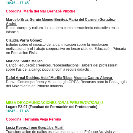
16:45 – 17:45
Coordina: María del Mar Bernabé
Villodre
Marcelo
Braz
, Sergio Moneo-Benítez, María del Carmen González-
André
Ritmo, cuerpo y cultura: la capoeira como herramienta educativa en la
infancia.
Claudia Parra Gómez
Estudio sobre el impacto de la gamificación sobre la regulación
motivacional y el trabajo cooperativo en tercer ciclo de Educación Primaria
en Educación Física.
Mariona Saura Mallen
Cançó i educació: creences, representacions i sabers del professorat
sobre l’ús de la cançó popular com a recurs didàctic.
Rafel Arnal Rodrigo, Adolf Murillo Ribes, Vicente Castro Alonso
Danza Contemporánea y Metodología CREA: Recursos para la Pedagogía
del Movimiento en Primera Infancia.
MESA DE COMUNICACIONES
(ORAL PRESENTATIONS)
3
Lugar: P2-07 (Facultad de Formación del Profesorado)
16:45 – 17:45
Coordina: Herminia Vega Perona
Lucía Reyes, Irene González-Martí
Transformación de patios escolares mediante el Enfoque Activista y el