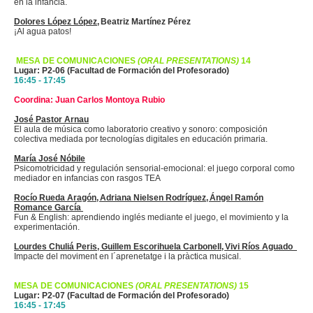
en la
infància
.
Dolores López
López
, Beatriz Martínez Pérez
¡Al agua patos!
MESA DE COMUNICACIONES
(ORAL PRESENTATIONS)
14
Lugar: P2-06 (Facultad de Formación del Profesorado)
16:45 - 17:45
Coordina: Juan Carlos Montoya Rubio
José Pastor Arnau
El aula de música como laboratorio creativo y sonoro: composición
colectiva mediada por tecnologías digitales en educación primaria.
María José
Nóbile
Psicomotricidad y regulación sensorial-emocional: el juego corporal como
mediador en infancias con rasgos TEA
Rocío Rueda Aragón, Adriana Nielsen Rodríguez, Ángel Ramón
Romance García
Fun & English: aprendiendo inglés mediante el juego, el movimiento y la
experimentación.
Lourdes
Chuliá
Peris, Guillem Escorihuela Carbonell,
Vivi
Ríos Aguado
Impacte del
moviment
en
l´aprenetatge
i la
pràctica
musical.
MESA DE COMUNICACIONES
(ORAL PRESENTATIONS)
15
Lugar: P2-07 (Facultad de Formación del Profesorado)
16:45 - 17:45