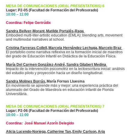
MESA DE COMUNICACIONES
(ORAL PRESENTATIONS)
6
Lugar: P2-05 (Facultad de Formación del Profesorado)
10:00 – 11:00
Coordina: Felipe
Gertrúdix
Sandra
Bellver
-Morant, Matilde
Portalés
-Raga
Embodied multi-liter-artistic education (EMLA): blending arts, movement
and multimodal narratives at school.
Cristina Farreras-Collell, Marcela Hernández Lechuga, Marcelo Braz
El portafolio como narrativa reflexiva en la formación inicial de maestros
del grado de Educación Infantil en Didáctica de la Educación Física.
María Del Carmen González-André, Sandra Gilabert Medina
Impacto de la intervención psicomotriz en la lectoescritura inicial: análisis
del estudio piloto y proyección hacia un diseño longitudinal.
Sandra
Molines
Borrás
, María
Fornas
Lluesma
En movimiento se aprende más y mejor: una experiencia práctica del
alumnado del Grado de Maestro/a en educación infantil de Florida
Universitària
.
MESA DE COMUNICACIONES
(ORAL PRESENTATIONS)
7
Lugar: P2-06 (Facultad de Formación del Profesorado)
10:00 – 11:00
Coordina: José Manuel Azorín
Delegido
Alicia Lucendo-Noriega, Catherine Tan, Emily Carlson,
Arja