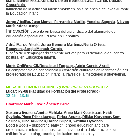
María Montes Mota, Adriana Nielsen Rodríguez Juan Carlos
Dobado
Castañeda
Influencia de la actividad
musicomotriz
en las funciones ejecutivas durante
la Educación Infantil.
Jorge Abellán, Juan Manuel Fernández-Murillo,
Yessica
Segovia, Nieves
María Sáez-
Gallego
Innovación
docente en busca del aprendizaje del alumnado de
educación especial en Educación Deportiva.
Adrià Marco-
Ahulló
, Jorge Romero-Martínez, Nuria Ortega-
Benavent, Sergio
Montalt
-García
Diseño de videojuegos físicamente activos para el desarrollo del control
postural en Educación Infantil.
María
Ordiñana
Gil, Rosa
Isusi
-Fagoaga, Adela García-Aracil
La competencia en consciencia y expresión culturales en la formación del
profesorado de Educación Infantil a través de la metodología
storytelling
.
MESA DE COMUNICACIONES
(ORAL PRESENTATIONS)
12
Lugar: P2-08 (Facultad de Formación del Profesorado)
12:45 – 13:45
Coordina: María José Sánchez Parra
Susanna Iivonen, Anette
Mehtälä
, Anne-Mari
Kuusisaari
, Heidi
Syväoja
, Pipsa
Pilkkakangas
, Piritta Asunta, Riikka Karvonen, Sami
Sallinen, Tiina Takkinen, Hanna
Kupari
, Katriina Hyvönen
Boogie Boots – supporting early childhood education and care
professionals integrating music and movement in daily practices for
children's well-being, learning, inclusion, and equality.