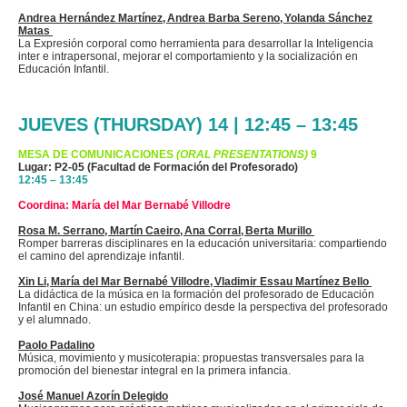
Andrea Hernández Martínez, Andrea Barba Sereno, Yolanda Sánchez
Matas
La Expresión corporal como herramienta para desarrollar la Inteligencia
inter e intrapersonal, mejorar el comportamiento y la socialización en
Educación Infantil.
JUEVES (THURSDAY) 14 | 12:45 – 13:45
MESA DE COMUNICACIONES
(ORAL PRESENTATIONS)
9
Lugar: P2-05 (Facultad de Formación del Profesorado)
12:45 – 13:45
Coordina: María del Mar Bernabé Villodre
Rosa M. Serrano, Martín
Caeiro
, Ana Corral, Berta Murillo
Romper barreras disciplinares en la educación universitaria: compartiendo
el camino del aprendizaje infantil.
Xin Li, María del Mar Bernabé
Villodre
, Vladimir
Essau
Martínez Bello
La didáctica de la música en la formación del profesorado de Educación
Infantil en China: un estudio empírico desde la perspectiva del profesorado
y el alumnado.
Paolo Padalino
Música, movimiento y musicoterapia: propuestas transversales para la
promoción del bienestar integral en la primera infancia.
José Manuel Azorín Delegido