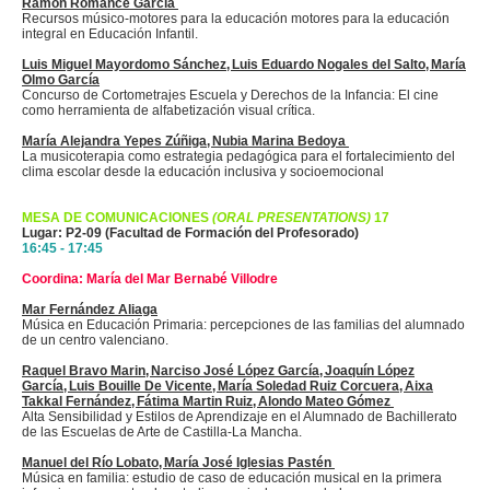
Ramón Romance García
Recursos músico-motores para la educación motores para la educación
integral en Educación Infantil.
Luis Miguel Mayordomo Sánchez, Luis Eduardo Nogales del Salto, María
Olmo García
Concurso de Cortometrajes Escuela y Derechos de la Infancia: El cine
como herramienta de alfabetización visual crítica.
María Alejandra Yepes Zúñiga, Nubia Marina Bedoya
La musicoterapia como estrategia pedagógica para el fortalecimiento del
clima escolar desde la educación inclusiva y socioemocional
MESA DE COMUNICACIONES
(ORAL PRESENTATIONS)
17
Lugar: P2-09 (Facultad de Formación del Profesorado)
16:45 - 17:45
Coordina: María del Mar Bernabé Villodre
Mar Fernández Aliaga
Música en Educación Primaria: percepciones de las familias del alumnado
de un centro valenciano.
Raquel Bravo
Marin
, Narciso José López García, Joaquín López
García, Luis
Bouille
De Vicente, María Soledad Ruiz Corcuera, Aixa
Takkal
Fernández, Fátima Martin Ruiz,
Alondo
Mateo Gómez
Alta Sensibilidad y Estilos de Aprendizaje en el Alumnado de Bachillerato
de las Escuelas de Arte de Castilla-La Mancha.
Manuel del Río Lobato, María José Iglesias Pastén
Música en familia: estudio de caso de educación musical en la primera