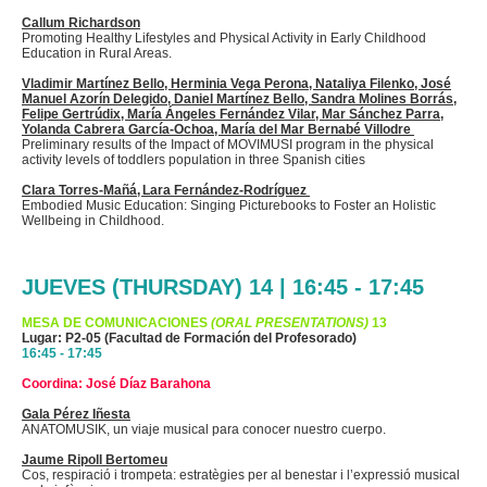
Callum Richardson
Promoting Healthy Lifestyles and Physical Activity in Early Childhood
Education in Rural Areas.
Vladimir Martínez Bello, Herminia Vega Perona, Nataliya Filenko, José
Manuel Azorín
Delegido
, Daniel Martínez Bello, Sandra Molines
Borrás
,
Felipe
Gertrúdix
, María Ángeles Fernández Vilar, Mar Sánchez Parra,
Yolanda Cabrera García-Ochoa, María del Mar Bernabé Villodre
Preliminary results of the Impact of MOVIMUSI program in the physical
activity levels of
toddlers
population in three Spanish cities
Clara Torres-
Mañá
, Lara Fernández-Rodríguez
Embodied Music Education: Singing
Picturebooks
to Foster
an
Holistic
Wellbeing in Childhood.
JUEVES (THURSDAY) 14 | 16:45 - 17:45
MESA DE COMUNICACIONES
(ORAL PRESENTATIONS)
13
Lugar: P2-05 (Facultad de Formación del Profesorado)
16:45 - 17:45
Coordina: José Díaz Barahona
Gala Pérez Iñesta
ANATOMUSIK, un viaje musical para conocer nuestro cuerpo.
Jaume Ripoll Bertomeu
Cos,
respiració
i trompeta:
estratègies
per
al
benestar
i
l’expressió
musical